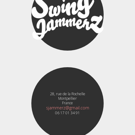
28, rue de la Rochelle
Montpellier
France
sjammerz@gmail.com
06 17 01 34 91