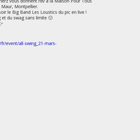
merz vous donnent rdv à la Maison Pour Tous
Maur, Montpellier.
ir le Big Band Les Loustics du pic en live !
 et du swag sans limite 🙂
👉
r/event/all-swing_21-mars-